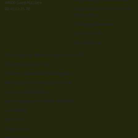
44600 Saint-Nazaire
Fabrication et installation
02 40 22 25 78
d’enseignes
Lettrage bandeau
Lettres néon
Signalétique
Éclairage par silhouettage néon, LED
Enseigne double face
Lettres individuelles découpées
Marquage véhicule publicitaire
Totem signalétique
La Vitrophanie / VINYLE ADHESIF
CGV/RGPD
Portfolio
Blog / actus
Plan du site