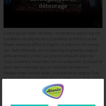
détourage
Lorem ipsum dolor sit amet, consectetur adipiscing elit.
Curabitur vel aliquet arcu. Curabitur ac efficitur urna.
Donec volutpat efficitur magna, et pulvinar orci varius
nec. Sed commodo, est in scelerisque gravida, magna
ante venenatis tortor, vel pharetra mauris odio nec
risus. Curabitur imperdiet rutrum vulputate. Quisque sit
amet sem venenatis purus interdum fermentum.
Integer vitae facilisis dolor, a consectetur magna. Duis
id ante eleifend, molestie risus a, mattis orci. In feugiat
orci in diam venenatis, in aliquet dui congue.
Vestibulum dignissim ultricies dignissim. Nullam
convallis sit amet nisl eget placerat. Vestibulum ante
ipsum primis in faucibus orci luctus et ultrices posuere