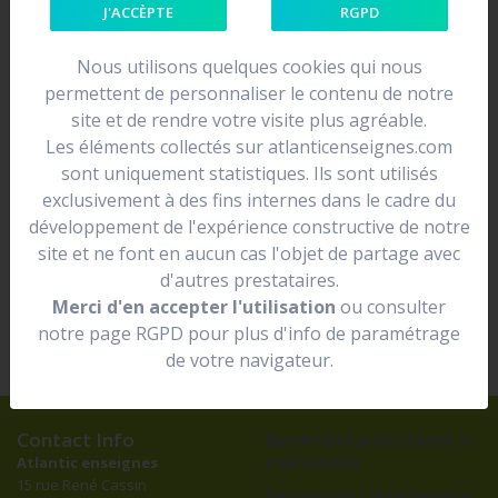
cubilia curae; Etiam ac tortor vel metus consectetur
J'ACCÈPTE
RGPD
mollis non at mi. Aenean vehicula sed quam id
consectetur.
Nous utilisons quelques cookies qui nous
permettent de personnaliser le contenu de notre
Donec bibendum blandit ipsum, sed placerat justo
site et de rendre votre visite plus agréable.
aliquet id. Nunc quis rhoncus justo, blandit fermentum
Les éléments collectés sur atlanticenseignes.com
enim. Mauris vestibulum sagittis dui, sit amet pulvinar
sont uniquement statistiques. Ils sont utilisés
nunc vehicula eu. Quisque et nisi in nisi tincidunt
exclusivement à des fins internes dans le cadre du
pulvinar. Sed consequat luctus mattis. Nulla vestibulum
développement de l'expérience constructive de notre
dolor augue, et iaculis diam cursus non. Morbi felis
site et ne font en aucun cas l'objet de partage avec
tortor, dapibus ac ornare quis, condimentum at magna.
d'autres prestataires.
Maecenas interdum id leo quis eleifend. Ut ornare
Merci d'en accepter l'utilisation
ou consulter
massa sem. Fusce fermentum elementum commodo.
notre page RGPD pour plus d'info de paramétrage
de votre navigateur.
Contact Info
Banderoles publicitaires et
impressions
Atlantic enseignes
15 rue René Cassin
Dépannage / Maintenance